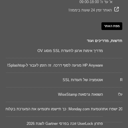
א' עד ה' 09:00-18:00
האתר זמין 24 שעות ביממה!
מפת האתר
חדשות, מדריכים ועוד
מדריך אימות ארגון לתעודת SSL מסוג OV
נקוד
HP Anyware מגיעה לסוף דרכה. זה הזמן לעבור ל-Splashtop!
השווא
אוטומציה של תעודות SSL
שינו
השוואת גרסאות WiseStamp
מאו
דכונים של 2026 ישפרו את
הטמעת Monday.com: כך תיישמו ותטמיעו את המערכת בקלות
Cywareness – מו
פתרון UserLock זוכה בפרסי Gartner לשנת 2026