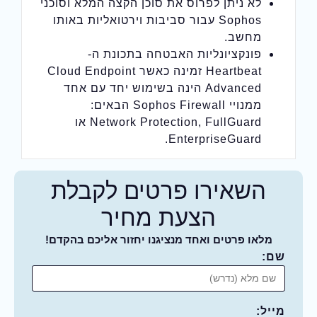
לא ניתן לפרוס את סוכן הקצה המלא וסוכני
Sophos עבור סביבות וירטואליות באותו
מחשב.
פונקציונליות האבטחה בתכונת ה-
Heartbeat זמינה כאשר Cloud Endpoint
Advanced הינה בשימוש יחד עם אחד
ממנויי Sophos Firewall הבאים:
Network Protection, FullGuard או
EnterpriseGuard.
השאירו פרטים לקבלת
הצעת מחיר
מלאו פרטים ואחד מנציגנו יחזור אליכם בהקדם!
שם:
מייל: