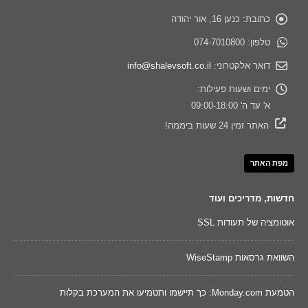
כתובת:
כנען 16, אור יהודה
טלפון:
074-7010800
דואר אלקטרוני:
info@shalevsoft.co.il
ימים ושעות פעילות:
א' עד ה' 09:00-18:00
האתר זמין 24 שעות ביממה!
מפת האתר
חדשות, מדריכים ועוד
אוטומציה של תעודות SSL
שינו
השוואת גרסאות WiseStamp
מאו
דכונים של 2026 ישפרו את
הטמעת Monday.com: כך תיישמו ותטמיעו את המערכת בקלות
Cywareness – מו