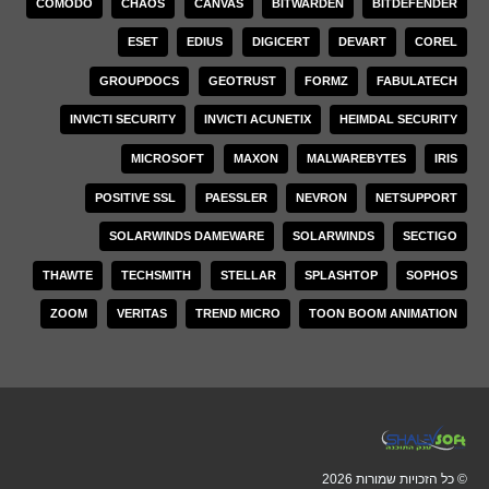
COMODO
CHAOS
CANVAS
BITWARDEN
BITDEFENDER
ESET
EDIUS
DIGICERT
DEVART
COREL
GROUPDOCS
GEOTRUST
FORMZ
FABULATECH
INVICTI SECURITY
INVICTI ACUNETIX
HEIMDAL SECURITY
MICROSOFT
MAXON
MALWAREBYTES
IRIS
POSITIVE SSL
PAESSLER
NEVRON
NETSUPPORT
SOLARWINDS DAMEWARE
SOLARWINDS
SECTIGO
THAWTE
TECHSMITH
STELLAR
SPLASHTOP
SOPHOS
ZOOM
VERITAS
TREND MICRO
TOON BOOM ANIMATION
© כל הזכויות שמורות 2026