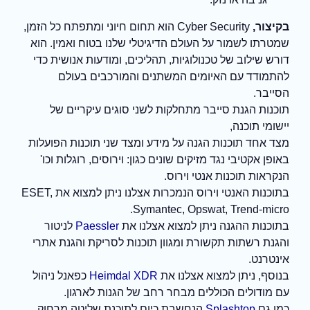
בקיצור,
Cyber Security הוא תחום חיוני ומתפתח כל הזמן,
שמטרתו לשמור על העולם הדיגיטלי שלנו בטוח ואמין. הוא
דורש שילוב של טכנולוגיות, תהליכים, ומודעות אנושית כדי
להתמודד עם האיומים המשתנים והמורכבים בעולם
הסייבר.
תוכנות הגנת סייבר מתחלקות לשני סוגים עיקריים של
יישומי תוכנה,
מצד אחד תוכנות הגנה על מידע ומצד שני תוכנות הפועלות
באופן אקטיבי נגד מזיקים שונים כגון: וירוסים, רוגלות וכו'
הנקראות תוכנות אנטי וירוס.
בתוכנות האנטי וירוס הנמכרות אצלנו ניתן למצוא את ESET,
Symantec, Opswat, Trend-micro.
בתוכנות ההגנה ניתן למצוא אצלנו את
Paessler
לניטור
והגנת רשתות תקשורת ומגוון תוכנות לסריקת והגנת אתרי
אינטרנט.
בנוסף, ניתן למצוא אצלנו את
Heimdal XDR
כפאנל ניהול
עם מודולים הכוללים מבחר רחב של הגנות לארגון.
כמו גם
Splashtop
הנחשבת כיום לתוכנת שליטה מרחוק