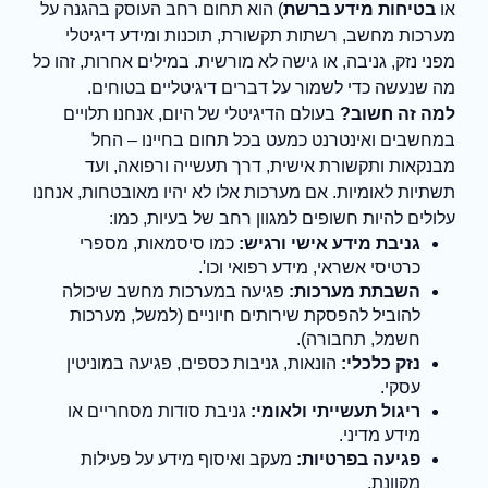
או
בטיחות מידע ברשת
) הוא תחום רחב העוסק בהגנה על
מערכות מחשב, רשתות תקשורת, תוכנות ומידע דיגיטלי
מפני נזק, גניבה, או גישה לא מורשית. במילים אחרות, זהו כל
מה שנעשה כדי לשמור על דברים דיגיטליים בטוחים.
למה זה חשוב?
בעולם הדיגיטלי של היום, אנחנו תלויים
במחשבים ואינטרנט כמעט בכל תחום בחיינו – החל
מבנקאות ותקשורת אישית, דרך תעשייה ורפואה, ועד
תשתיות לאומיות. אם מערכות אלו לא יהיו מאובטחות, אנחנו
עלולים להיות חשופים למגוון רחב של בעיות, כמו:
גניבת מידע אישי ורגיש:
כמו סיסמאות, מספרי
כרטיסי אשראי, מידע רפואי וכו'.
השבתת מערכות:
פגיעה במערכות מחשב שיכולה
להוביל להפסקת שירותים חיוניים (למשל, מערכות
חשמל, תחבורה).
נזק כלכלי:
הונאות, גניבות כספים, פגיעה במוניטין
עסקי.
ריגול תעשייתי ולאומי:
גניבת סודות מסחריים או
מידע מדיני.
פגיעה בפרטיות:
מעקב ואיסוף מידע על פעילות
מקוונת.