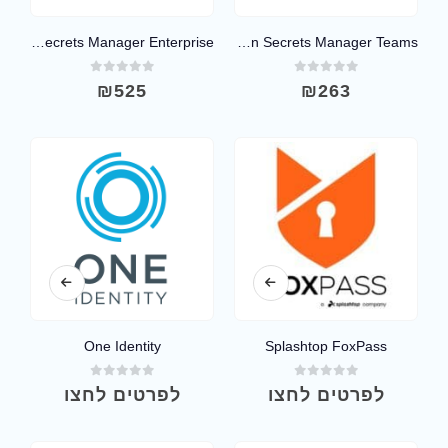
Bitwarden Secrets Manager Enterprise
Bitwarden Secrets Manager Teams
out of 5
0
out of 5
0
₪
525
₪
263
One Identity
Splashtop FoxPass
out of 5
0
out of 5
0
לפרטים לחצו
לפרטים לחצו