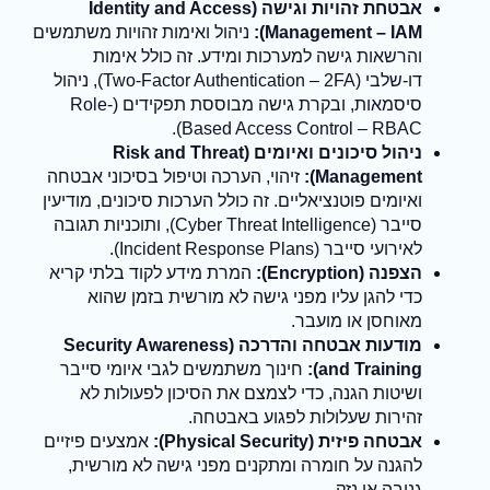
אבטחת זהויות וגישה (Identity and Access
Management – IAM):
ניהול ואימות זהויות משתמשים
והרשאות גישה למערכות ומידע. זה כולל אימות
דו-שלבי (Two-Factor Authentication – 2FA), ניהול
סיסמאות, ובקרת גישה מבוססת תפקידים (Role-
Based Access Control – RBAC).
ניהול סיכונים ואיומים (Risk and Threat
Management):
זיהוי, הערכה וטיפול בסיכוני אבטחה
ואיומים פוטנציאליים. זה כולל הערכות סיכונים, מודיעין
סייבר (Cyber Threat Intelligence), ותוכניות תגובה
לאירועי סייבר (Incident Response Plans).
הצפנה (Encryption):
המרת מידע לקוד בלתי קריא
כדי להגן עליו מפני גישה לא מורשית בזמן שהוא
מאוחסן או מועבר.
מודעות אבטחה והדרכה (Security Awareness
and Training):
חינוך משתמשים לגבי איומי סייבר
ושיטות הגנה, כדי לצמצם את הסיכון לפעולות לא
זהירות שעלולות לפגוע באבטחה.
אבטחה פיזית (Physical Security):
אמצעים פיזיים
להגנה על חומרה ומתקנים מפני גישה לא מורשית,
גניבה או נזק.