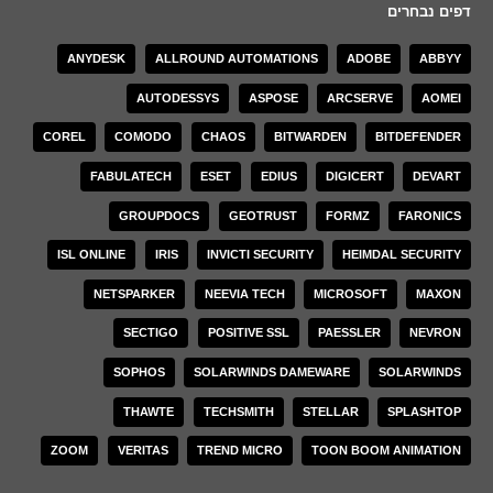
דפים נבחרים
ANYDESK
ALLROUND AUTOMATIONS
ADOBE
ABBYY
AUTODESSYS
ASPOSE
ARCSERVE
AOMEI
COREL
COMODO
CHAOS
BITWARDEN
BITDEFENDER
FABULATECH
ESET
EDIUS
DIGICERT
DEVART
GROUPDOCS
GEOTRUST
FORMZ
FARONICS
ISL ONLINE
IRIS
INVICTI SECURITY
HEIMDAL SECURITY
NETSPARKER
NEEVIA TECH
MICROSOFT
MAXON
SECTIGO
POSITIVE SSL
PAESSLER
NEVRON
SOPHOS
SOLARWINDS DAMEWARE
SOLARWINDS
THAWTE
TECHSMITH
STELLAR
SPLASHTOP
ZOOM
VERITAS
TREND MICRO
TOON BOOM ANIMATION