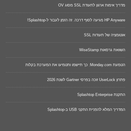
מדריך אימות ארגון לתעודת SSL מסוג OV
נקוד
HP Anyware מגיעה לסוף דרכה. זה הזמן לעבור ל-Splashtop!
השווא
אוטומציה של תעודות SSL
שינו
השוואת גרסאות WiseStamp
מאו
דכונים של 2026 ישפרו את
הטמעת Monday.com: כך תיישמו ותטמיעו את המערכת בקלות
Cywareness – מו
פתרון UserLock זוכה בפרסי Gartner לשנת 2026
בר
הונא
התקנת Splashtop Enterprise
מחשב
המדריך המלא להפניית התקני USB ב-Splashtop
השוואת