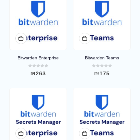
Bitwarden Enterprise
Bitwarden Teams
out of 5
0
out of 5
0
₪
263
₪
175