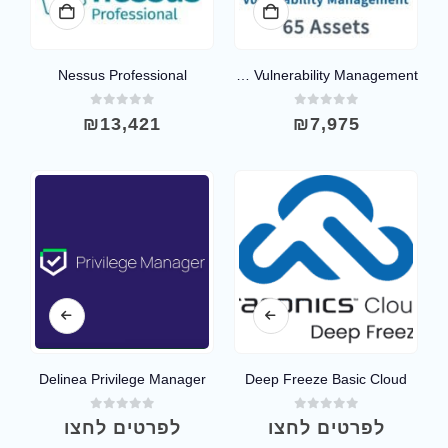
Nessus Professional
Tenable.io Vulnerability Management
out of 5
0
out of 5
0
₪
13,421
₪
7,975
Delinea Privilege Manager
Deep Freeze Basic Cloud
out of 5
0
out of 5
0
לפרטים לחצו
לפרטים לחצו