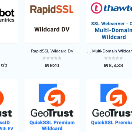
RapidSSL Wildcard DV
Thawte SSL Web Server Multi-Domain Wildcard OV
0
out of 5
0
out of 5
0
8,438
₪
920
₪
לפר