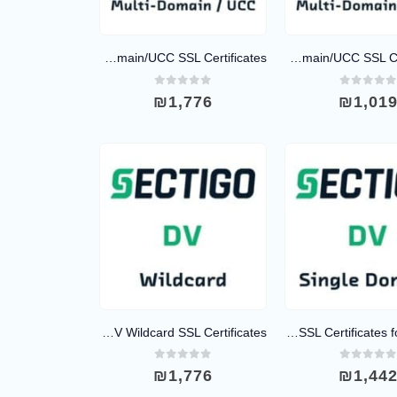
Sectigo OV Multi-Domain/UCC SSL Certificates
Sectigo DV Multi-Domain/UCC SSL Certificates
out of 5
0
out of 5
₪
1,776
₪
1,01
Sectigo DV Wildcard SSL Certificates
Sectigo DV SSL Certificates for 5 Years
out of 5
0
out of 5
₪
1,776
₪
1,44