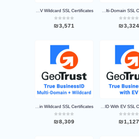
GeoTrust True BusinessID OV Wildcard SSL Certificates
GeoTrust True BusinessID EV Multi-Domain SSL Certificates
out of 5
0
out of 5
₪
3,571
₪
3,32
GeoTrust True BusinessID Multi-Domain Wildcard SSL Certificates
GeoTrust True BusinessID With EV SSL Certificates
out of 5
0
out of 5
₪
8,309
₪
1,12