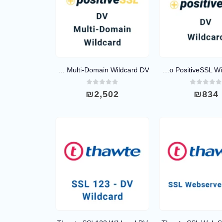
Comodo PositiveSSL Multi-Domain Wildcard DV
Comodo PositiveSSL Wildcard DV
out of 5
0
out of 5
₪
2,502
₪
834