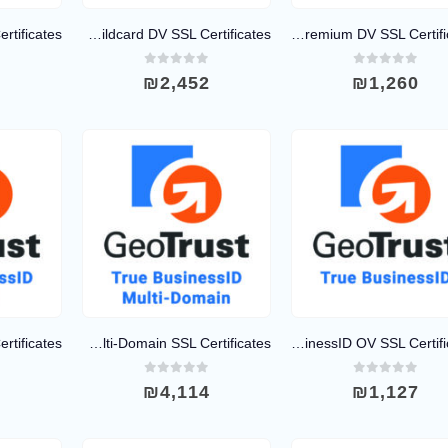
GeoTrust QuickSSL Premium Wildcard DV SSL Certificates
GeoTrust QuickSSL Premium DV SSL Certificates
0
out of 5
0
out of 5
0
4
₪
2,452
₪
1,260
GeoTrust True BusinessID OV Multi-Domain SSL Certificates
GeoTrust True BusinessID OV SSL Certificates
0
out of 5
0
out of 5
0
7
₪
4,114
₪
1,127