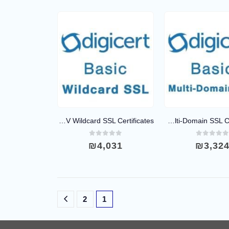
DigiCert OV Wildcard SSL Certificates
DigiCert OV Multi-Domain SSL Certificates
out of 5
0
out of 5
₪
4,031
₪
3,32
2
1