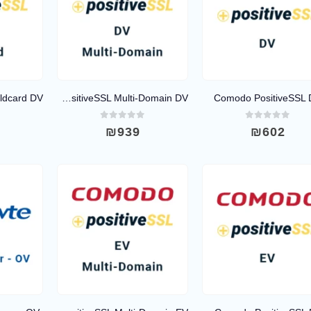
Comodo PositiveSSL Multi-Domain DV
Comodo PositiveSSL
0
out of 5
0
out of 5
0
₪
939
₪
602