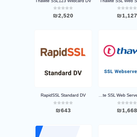
Thawte SSL123 Wildcard DV
Thawte SSL Web S
out of 5
0
out of 5
₪
2,520
₪
1,12
RapidSSL Standard DV
Thawte SSL Web Server With EV
out of 5
0
out of 5
₪
643
₪
1,66