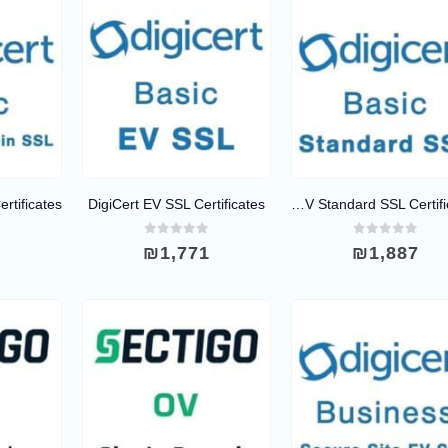
DigiCert EV SSL Certificates
DigiCert OV Standard SSL Certificates
0
out of 5
0
out of 5
0
4
₪
1,771
₪
1,887