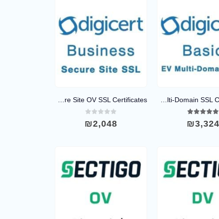
DigiCert Secure Site OV SSL Certificates
DigiCert EV Multi-Domain SSL Certificates
out of 5
0
out of 5
5.0
₪
2,048
₪
3,32