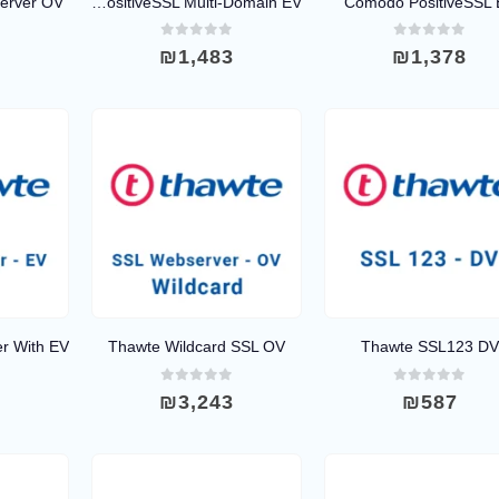
erver OV
Comodo PositiveSSL Multi-Domain EV
Comodo PositiveSSL 
0
out of 5
0
out of 5
0
7
₪
1,483
₪
1,378
Thawte Wildcard SSL OV
Thawte SSL123 DV
0
out of 5
0
out of 5
0
8
₪
3,243
₪
587