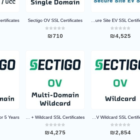
Sectigo OV SSL Certificates
DigiCert Secure Site EV SSL Certificates
0
out of 5
0
out of 5
0
9
₪
710
₪
4,525
Sectigo OV Multi-Domain + Wildcard SSL Certificates
Sectigo OV Wildcard SSL Certificates
0
out of 5
0
out of 5
0
2
₪
4,275
₪
2,854