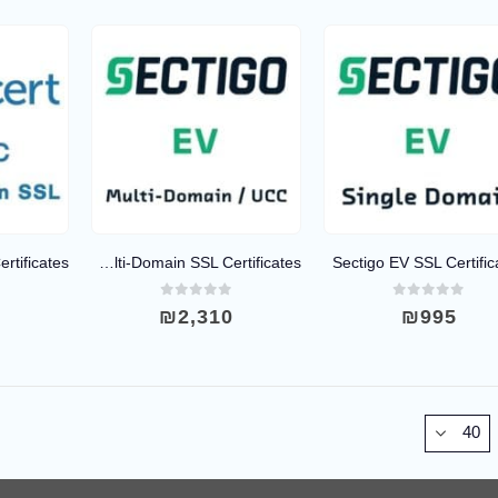
Sectigo EV Multi-Domain SSL Certificates
Sectigo EV SSL Certific
0
out of 5
0
out of 5
0
4
₪
2,310
₪
995