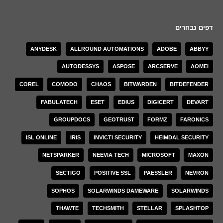
דפים נבחרים
ANYDESK
ALLROUND AUTOMATIONS
ADOBE
ABBYY
AUTODESSYS
ASPOSE
ARCSERVE
AOMEI
COREL
COMODO
CHAOS
BITWARDEN
BITDEFENDER
FABULATECH
ESET
EDIUS
DIGICERT
DEVART
GROUPDOCS
GEOTRUST
FORMZ
FARONICS
ISL ONLINE
IRIS
INVICTI SECURITY
HEIMDAL SECURITY
NETSPARKER
NEEVIA TECH
MICROSOFT
MAXON
SECTIGO
POSITIVE SSL
PAESSLER
NEVRON
SOPHOS
SOLARWINDS DAMEWARE
SOLARWINDS
THAWTE
TECHSMITH
STELLAR
SPLASHTOP
ZOOM
VERITAS
TREND MICRO
TOON BOOM ANIMATION