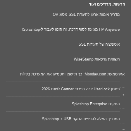
חדשות, מדריכים ועוד
מדריך אימות ארגון לתעודת SSL מסוג OV
נקוד
HP Anyware מגיעה לסוף דרכה. זה הזמן לעבור ל-Splashtop!
השווא
אוטומציה של תעודות SSL
שינו
השוואת גרסאות WiseStamp
מאו
דכונים של 2026 ישפרו את
הטמעת Monday.com: כך תיישמו ותטמיעו את המערכת בקלות
Cywareness – מו
פתרון UserLock זוכה בפרסי Gartner לשנת 2026
בר
הונא
התקנת Splashtop Enterprise
מחשב
המדריך המלא להפניית התקני USB ב-Splashtop
השוואת