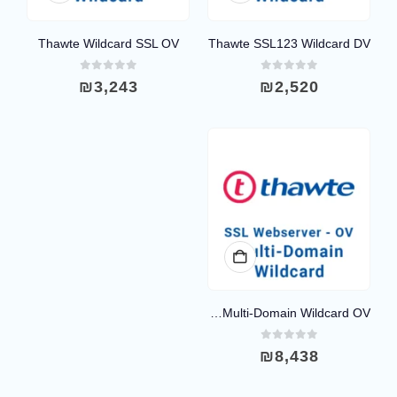
Thawte Wildcard SSL OV
Thawte SSL123 Wildcard DV
out of 5
0
out of 5
0
₪
3,243
₪
2,520
Thawte SSL Web Server Multi-Domain Wildcard OV
out of 5
0
₪
8,438