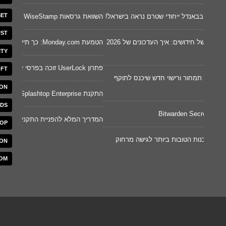
שינוי בח
SET
השוואת גרסאות WiseStamp
ST
לקוד מא
Splashtop מסכמת חצי שנה של חידושים: איך העדכונים של 2026
הטמעת Monday.com: כך תיישמו ותטמיעו את המערכת בקלות
ITY
Cywareness – מודעות סייבר וסימול
פתרון UserLock זוכה בפרסי Gartner לשנת 2026
OFT
תוקף
ON
הונאות –
התקנת Splashtop Enterprise
NDS
מחשבון י
המדריך המלא להפניית התקני USB ב-Splashtop
TOP
וק
השוואת גרסאות
ION
OM