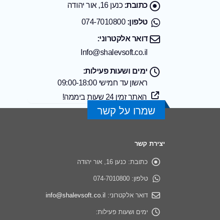
כתובת:
כנען 16, אור יהודה
טלפון:
074-7010800
דואר אלקטרוני:
Info@shalevsoft.co.il
ימים ושעות פעילות:
ראשון עד חמישי 09:00-18:00
האתר זמין 24 שעות ביממה!
שמרו על קשר
יצירת קשר
תוכנת שליטה מרחוק מומלצת לעסקים – איך בוחרים נכון?
כתובת:
כנען 16, אור יהודה
טלפון:
074-7010800
איך לבחור רישוי תוכנה ארגוני בלי לשלם על עודף
דואר אלקטרוני:
info@shalevsoft.co.il
Splashtop מול המתחרים: תמיכה מרחוק, שליטה מרחוק ו-RMM
ימים ושעות פעילות: