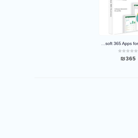
Microsoft 365 Apps for Business
out of 5
₪
365