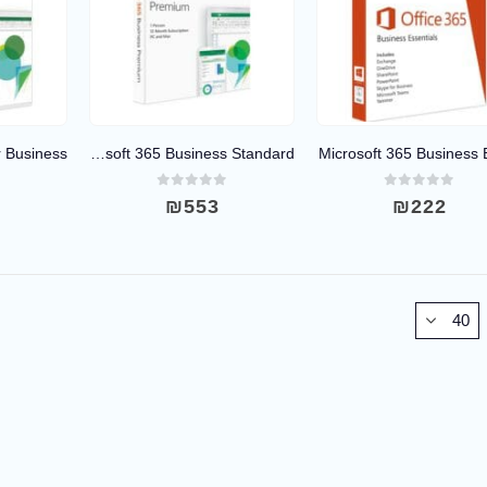
Microsoft 365 Business Standard
Microsoft 365 Business 
0
out of 5
0
out of 5
0
₪
553
₪
222