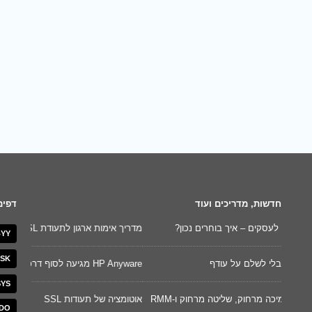
חדשות, מדריכים ועוד
דפים
מדריך אימות ארגון לתעודת SSL מסוג OV
YY
לניהול נ
SK
HP Anyware מגיעה לסוף דרכה. זה הזמן לעבור ל-Splashtop!
השוואת גרסא
SYS
אוטומציה של תעודות SSL
DO