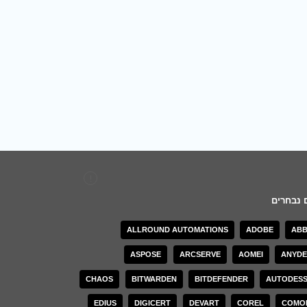
 נבחרים
Splashtop זוכה בהכרה יוקרתית מחברת הדירוג גרטנר בשנת 2026
התקנת Deep Freeze
ALLROUND AUTOMATIONS
ADOBE
ABB
קודות קצה
ASPOSE
ARCSERVE
AOMEI
ANYDE
Deep Freeze תוכנת שחזור לאחור לכיתות לימוד
ות Copilot
CHAOS
BITWARDEN
BITDEFENDER
AUTODES
LanSweeper ועמידה ב-ISO: תקנים חדשים לשנת 2025
EDIUS
DIGICERT
DEVART
COREL
COMO