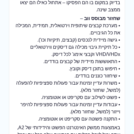
בדיוק במקום בו הם הפסיקו – אתחול כאילו הם יצאו
ממצב שינה.
שחזור מבוסס ווב
–
• מערכת קבצים שיתופית וירטואלית, תמידית, המכילה
את כל הגיבויים.
• גישה מיידית לנכסים (קבצים, תיקיות וכו').
• כל תיקיית גיבוי מכילה גם דיסקים ווירטואליים
VHD/VHDx וקבצי אימג' לכל דיסק.
• התאוששות מיידית של קבצים בודדים.
• חיפוש בתוכן דיסק וקובץ.
• שיחזור כוננים בודדים.
• משרות עדיין זמינות עבור פעולות ספציפיות להפעלה
(למשל, שחזור מלא).
• פשוט לשילוב עם סקריפט או אוטומציה.
• עבודות עדיין זמינות עבור פעולות ספציפיות להיפר
וייזור (למשל, שחזור מלא).
• התקנה פשוטה עם סקריפט או אוטומציה.
באמצעות ממשק האינטרנט הפשוט והידידותי של A2,