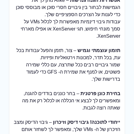
אפשרויות הגנה גמישות
– Alike נותן לך את
הגמישות לבחור בין גיבויים חסרי סוכן או מבוססי סוכן
כדי לענות על הצרכים הספציפיים שלך.
עבודות גיבוי דינמיות מאפשרות לך לכלול VMs על
סמך מונחי חיפוש, תגי XenServer או אפילו מארחי
XenServer.
תזמון עוצמתי וגמיש
– צור, תזמן והפעל עבודות בכל
עת, בכל תדר, למכונות וירטואליות ופיזיות.
שמור גיבויים רבים ככל שתרצה, עם כללי שמירה
פשוטים, או למנף את שמירת ה- GFS כדי לעמוד
בדרישות שלך.
בחירת כונן פרטנית
– בחר כוננים בודדים להגנה,
ומאפשרים לך לבצע אי הכללה או לכלול רק את מה
שאתה רוצה לגבות.
ייחודי לתוכנה! גיבוי דיסק וזיכרון
– גיבוי הדיסק ומצב
הזיכרון של ה- VMs שלך, ומאפשר לך לשחזר אותם