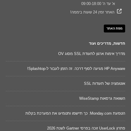
א' עד ה' 09:00-18:00
האתר זמין 24 שעות ביממה!
מפת האתר
חדשות, מדריכים ועוד
מדריך אימות ארגון לתעודת SSL מסוג OV
נקוד
HP Anyware מגיעה לסוף דרכה. זה הזמן לעבור ל-Splashtop!
השווא
אוטומציה של תעודות SSL
שינו
השוואת גרסאות WiseStamp
מאו
דכונים של 2026 ישפרו את
הטמעת Monday.com: כך תיישמו ותטמיעו את המערכת בקלות
Cywareness – מו
פתרון UserLock זוכה בפרסי Gartner לשנת 2026