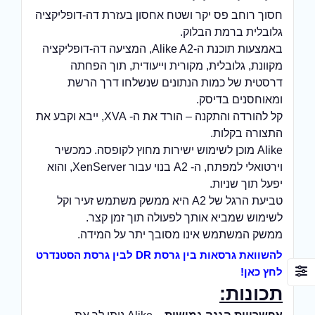
חסוך רוחב פס יקר ושטח אחסון בעזרת דה-דופליקציה
גלובלית ברמת הבלוק.
באמצעות תוכנת ה-Alike A2, המציעה דה-דופליקציה
מקוונת, גלובלית, מקורית וייעודית, תוך הפחתה
דרסטית של כמות הנתונים שנשלחו דרך הרשת
ומאוחסנים בדיסק.
קל להורדה והתקנה – הורד את ה- XVA, ייבא וקבע את
התצורה בקלות.
Alike מוכן לשימוש ישירות מחוץ לקופסה. כמכשיר
וירטואלי למפתח, ה- A2 בנוי עבור XenServer, והוא
יפעל תוך שניות.
טביעת הרגל של A2 היא ממשק משתמש זעיר וקל
לשימוש שמביא אותך לפעולה תוך זמן קצר.
ממשק המשתמש אינו מסובך יתר על המידה.
להשוואת גרסאות בין גרסת DR לבין גרסת הסטנדרט
לחץ כאן!
תכונות: