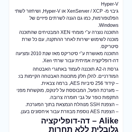
Hyper-V
גיבוי מ- XenServer / XCP או Hyper-V, ושיחזור לשתי
הפלטפורמות, כמו גם הגנה לשרתים פיזיים של
Windows.
התוכנה נוצרה ע"י מומחי XEN המבטיחים שהתוכנה
מוכנה לשימוש ישירות לאחר ההתקנה, עם כל שרת
סיטריקס.
התוכנה מאושרת ע"י סיטריקס מאז שנת 2010 ומציעה
דה-דופליקציה אמיתית עבור שרתי Xen.
גרסת ה-A2 תוכננה לעמוד באתגרי האבטחה
המודרניים. להלן חלק מתכונות האבטחה הקיימות בו:
– קידוד 256 סיביות AES, ברמה צבאית.
– מערכת הפעל, המבוססת על לינוקס, מוקשחת מפני
התקפות כופר על גבי חומרה צרובה.
– הצפנת SSH מנוהלת הנמצאת בתוך המערכת.
– הצפנת AES נוספת מבוזרת עבור איחסונים בענן.
Alike – דה-דופליקציה
גלובלית ללא תחרות