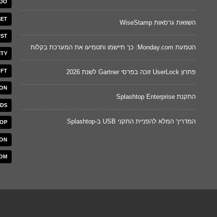
DO
שינוי בח
SET
השוואת גרסאות WiseStamp
ST
לקוד מא
Splashtop מסכמת חצי שנה של חידושים: איך העדכונים של 2026
הטמעת Monday.com: כך תיישמו ותטמיעו את המערכת בקלות
ITY
Cywareness – מודעות סייבר וסימול
OFT
פתרון UserLock זוכה בפרסי Gartner לשנת 2026
תוקף
ON
הונאות –
התקנת Splashtop Enterprise
NDS
מחשבון י
המדריך המלא להפניית התקני USB ב-Splashtop
TOP
ION
וק
השוואת גרסאות
OM