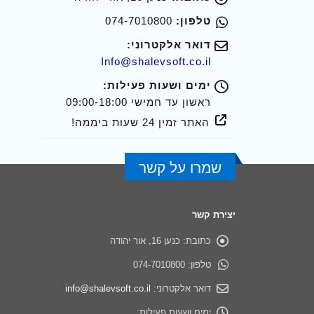
טלפון:
074-7010800
דואר אלקטרוני:
Info@shalevsoft.co.il
ימים ושעות פעילות:
ראשון עד חמישי 09:00-18:00
האתר זמין 24 שעות ביממה!
שמרו על קשר
יצירת קשר
תוכנת שליטה מרחוק מומלצת לעסקים – איך בוחרים נכון?
כתובת:
כנען 16, אור יהודה
טלפון:
074-7010800
איך לבחור רישוי תוכנה ארגוני בלי לשלם על עודף
דואר אלקטרוני:
info@shalevsoft.co.il
Splashtop מול המתחרים: תמיכה מרחוק, שליטה מרחוק ו-RMM
ימים ושעות פעילות: