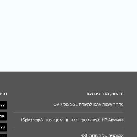
חדשות, מדריכים ועוד
דפים
מדריך אימות ארגון לתעודת SSL מסוג OV
YY
לניהול נ
SK
HP Anyware מגיעה לסוף דרכה. זה הזמן לעבור ל-Splashtop!
השוואת גרסא
SYS
אוטומציה של תעודות SSL