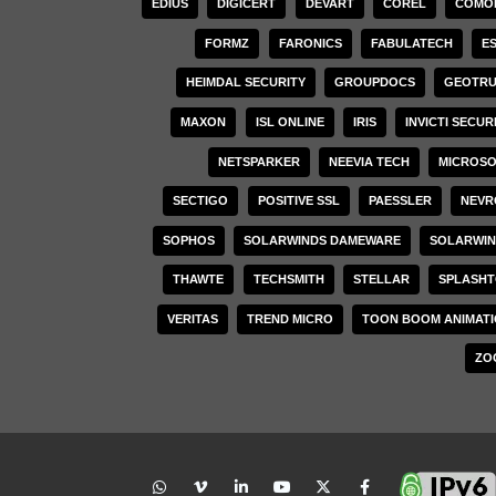
EDIUS
DIGICERT
DEVART
COREL
COMO
בילות אדובי לעסקים החל מספטמבר 2025
FORMZ
FARONICS
FABULATECH
E
TeamWire: חשיב
DerScanner לסריקת פגיעויות מקיפה – הפלטפורמה המאוחדת
עסקית
HEIMDAL SECURITY
GROUPDOCS
GEOTRU
ובטח
MAXON
ISL ONLINE
IRIS
INVICTI SECUR
ציות פישינג מתקדמות
NETSPARKER
NEEVIA TECH
MICROS
SECTIGO
POSITIVE SSL
PAESSLER
NEVR
 כשכלי לגיטימי הופך למלכודת סייבר
SOPHOS
SOLARWINDS DAMEWARE
SOLARWI
מי רישוי: הכלי החיוני לניהול חכם של רישיונות תוכנה
THAWTE
TECHSMITH
STELLAR
SPLASH
VERITAS
TREND MICRO
TOON BOOM ANIMAT
 Deep Freeze
ZO