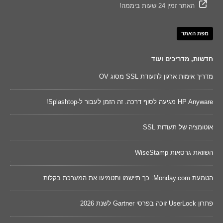
האתר זמין 24 שעות ביממה!
מפת האתר
חדשות, מדריכים ועוד
מדריך אימות ארגון לתעודת SSL מסוג OV
נקוד
HP Anyware מגיעה לסוף דרכה. זה הזמן לעבור ל-Splashtop!
השווא
אוטומציה של תעודות SSL
שינו
השוואת גרסאות WiseStamp
מאו
דכונים של 2026 ישפרו את
הטמעת Monday.com: כך תיישמו ותטמיעו את המערכת בקלות
Cywareness – מו
פתרון UserLock זוכה בפרסי Gartner לשנת 2026
בר