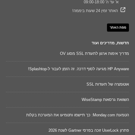
א' עד ה' 09:00-18:00
האתר זמין 24 שעות ביממה!
מפת האתר
חדשות, מדריכים ועוד
מדריך אימות ארגון לתעודת SSL מסוג OV
נקוד
HP Anyware מגיעה לסוף דרכה. זה הזמן לעבור ל-Splashtop!
השווא
אוטומציה של תעודות SSL
שינו
השוואת גרסאות WiseStamp
מאו
דכונים של 2026 ישפרו את
הטמעת Monday.com: כך תיישמו ותטמיעו את המערכת בקלות
Cywareness – מו
פתרון UserLock זוכה בפרסי Gartner לשנת 2026