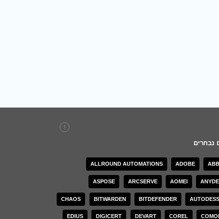
 נבחרים
Splashtop זוכה בהכרה יוקרתית מחברת הדירוג גרטנר בשנת 2026
התקנת Deep Freeze
ALLROUND AUTOMATIONS
ADOBE
ABB
קודות קצה
ASPOSE
ARCSERVE
AOMEI
ANYDE
Deep Freeze תוכנת שחזור לאחור לכיתות לימוד
ות Copilot
CHAOS
BITWARDEN
BITDEFENDER
AUTODES
LanSweeper ועמידה ב-ISO: תקנים חדשים לשנת 2025
EDIUS
DIGICERT
DEVART
COREL
COMO