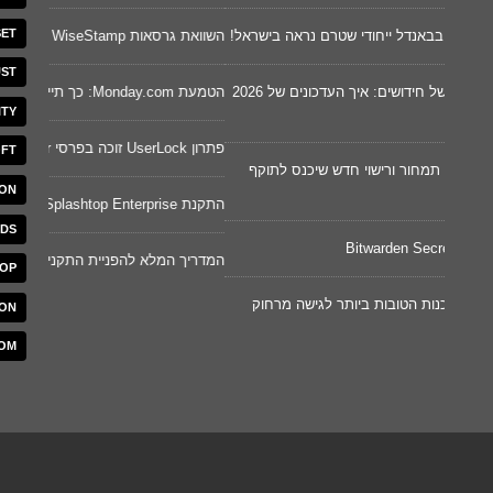
שינוי בח
SET
השוואת גרסאות WiseStamp
ST
לקוד מא
Splashtop מסכמת חצי שנה של חידושים: איך העדכונים של 2026
הטמעת Monday.com: כך תיישמו ותטמיעו את המערכת בקלות
ITY
Cywareness – מודעות סייבר וסימול
פתרון UserLock זוכה בפרסי Gartner לשנת 2026
OFT
תוקף
ON
הונאות –
התקנת Splashtop Enterprise
NDS
מחשבון י
המדריך המלא להפניית התקני USB ב-Splashtop
TOP
וק
השוואת גרסאות
ION
OM