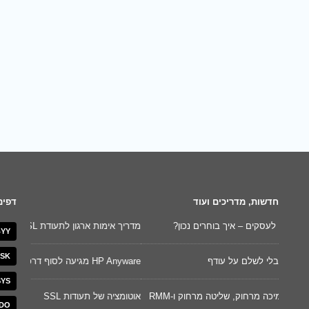
חדשות, מדריכים ועוד
דפים
מדריך אימות ארגון לתעודת SSL מסוג OV
YY
לניהול נ
SK
HP Anyware מגיעה לסוף דרכה. זה הזמן לעבור ל-Splashtop!
השוואת גרסא
SYS
אוטומציה של תעודות SSL
DO