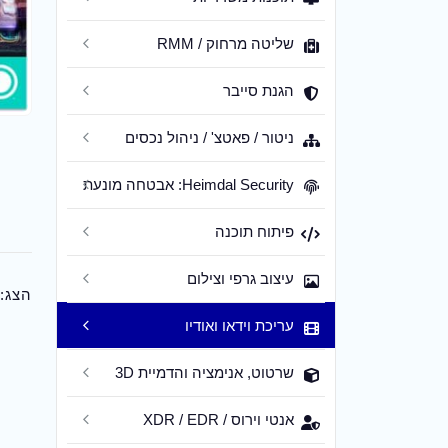
שליטה מרחוק / RMM
הגנת סייבר
ניטור / פאטצ' / ניהול נכסים
Heimdal Security: אבטחה מונעת
פיתוח תוכנה
עיצוב גרפי וצילום
הצג:
עריכת וידאו ואודיו
שרטוט, אנימציה והדמיית 3D
אנטי וירוס / XDR / EDR