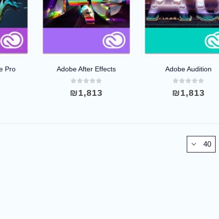
e Pro
Adobe After Effects
Adobe Audition
0
out of 5
0
out of 5
0
3
₪
1,813
₪
1,813