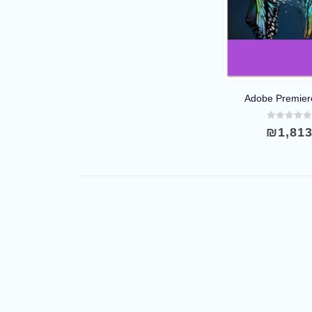
Adobe Premier
out of 5
₪
1,81