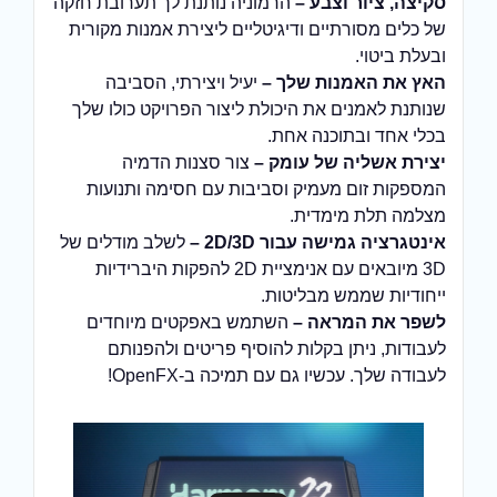
סקיצה, ציור וצבע –
הרמוניה נותנת לך תערובת חזקה
של כלים מסורתיים ודיגיטליים ליצירת אמנות מקורית
ובעלת ביטוי.
האץ את האמנות שלך –
יעיל ויצירתי, הסביבה
שנותנת לאמנים את היכולת ליצור הפרויקט כולו שלך
בכלי אחד ובתוכנה אחת.
יצירת אשליה של עומק –
צור סצנות הדמיה
המספקות זום מעמיק וסביבות עם חסימה ותנועות
מצלמה תלת מימדית.
אינטגרציה גמישה עבור 2D/3D –
לשלב מודלים של
3D מיובאים עם אנימציית 2D להפקות היברידיות
ייחודיות שממש מבליטות.
לשפר את המראה –
השתמש באפקטים מיוחדים
לעבודות, ניתן בקלות להוסיף פריטים ולהפנותם
לעבודה שלך. עכשיו גם עם תמיכה ב-OpenFX!