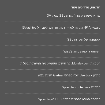
חדשות, מדריכים ועוד
מדריך אימות ארגון לתעודת SSL מסוג OV
נקוד
HP Anyware מגיעה לסוף דרכה. זה הזמן לעבור ל-Splashtop!
השווא
אוטומציה של תעודות SSL
שינו
השוואת גרסאות WiseStamp
מאו
דכונים של 2026 ישפרו את
הטמעת Monday.com: כך תיישמו ותטמיעו את המערכת בקלות
Cywareness – מו
פתרון UserLock זוכה בפרסי Gartner לשנת 2026
בר
הונא
התקנת Splashtop Enterprise
מחשב
המדריך המלא להפניית התקני USB ב-Splashtop