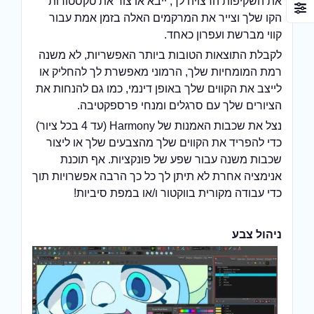
את השקיפות הרצויה לך, ייבא או צור את טקסטורות
הקו שלך וצייר את המרקמים האלה בזמן אמת עבור
קווי מברשת ועפרון כאחד.
לקבלת התוצאות הטובות ביותר האפשריות, לא משנה
רמת המומחיות שלך, הרמוני מאפשרת לך להחליק או
לייצב את הקווים שלך באופן דינמי, כמו גם להנחות את
הציורים שלך עם סרגלים ומנחי פרספקטיבה.
נצל את שכבות האמנות של Harmony (עד 4 בכל ציור)
כדי להפריד את הקווים שלך מהצבעים שלך או ליצור
שכבות משנה עבור שפע של פונקציות. אף תוכנת
אנימציה אחרת לא תיתן לך כל כך הרבה אפשרויות תוך
כדי עבודה מקורית בווקטור ו/או במפת סיביות!
ניהול צבע