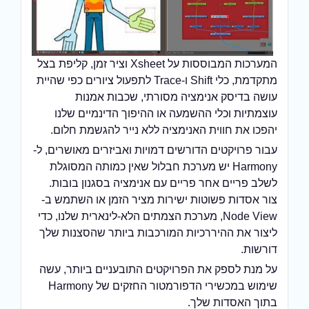
המערכות המבוססות על Xsheet וציר זמן, קליפת בצל
מתקדמת, כלי Shift ו-Trace לתפעול ציורים כפי שהיית
עושה בדיסק אנימציה מסורתי, שכבות אמנות
עוצמתיות וכלי ההשמעה או ההיפוך הדינמיים שלנו
יהפכו את חווית האנימציה ללא נייר להגשמת חלום.
עבור פרויקטים הדורשים דמויות ואביזרים מאושרים, ל-
Harmony יש מערכת חבלול שאין כמותה המסוגלת
לשלב פריים אחר פריים עם אנימציה בסגנון בובות.
צור אסדות פשוטות ישירות מציר הזמן או השתמש ב-
Node View, מערכת הצמתים הלא-לינארית שלנו, כדי
ליצור את ההיררכיות המורכבות ביותר שהסצנות שלך
דורשות.
על מנת לספק את הפרויקטים התובעניים ביותר, עשה
שימוש במכשירי הדפורמטור החזקים של Harmony
בתוך האסדות שלך.